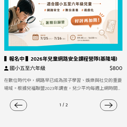
▌報名中 ▌2026年兒童網路安全課程營隊(基隆場)
$800
國小五至六年級
在數位時代中，網路早已成為孩子學習、娛樂與社交的重要
場域。根據兒福聯盟2023年調查，兒少平均每週上網時間高
達32.2小時，如何培養孩子正確、安全的網路使用能力，已
成為家長與教育工作者的重要課題。本次「網路安全營隊」
1
/
2
以兩天日歸營形式，透過桌遊、Google線上密室逃脫、繪本
共讀與影片討論等多元互動方式，打造沉浸式學習情境，引