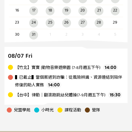
16
17
18
19
20
21
22
23
24
25
26
27
28
29
30
31
1
2
3
4
5
08/07 Fri
14:00
【竹北】寶寶 |動物音樂遊樂園 (7-8月週五下午)
▌已截止▌當個案遇到詐騙：從風險辨識、資源連結到陪伴
14:00
修復的助人實務
15:30
【台中】律動｜翻滾跑跳幼兒體操(7-9月週五下午)
兒盟學苑
小時光
課程活動
營隊