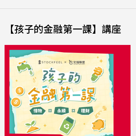
導孩子從遊戲與故事中建立網路安全觀念。課程結合六大偵
探力訓練，帶領孩子辨識網路風險、提升判斷能力與自我保
護意識，培養面對數位世界不可或缺的網路防禦力。適合國
【孩子的金融第一課】講座
小中高年級學生參與，讓孩子在有趣又安全的體驗中，學習
成為更有判斷力的數位公民。