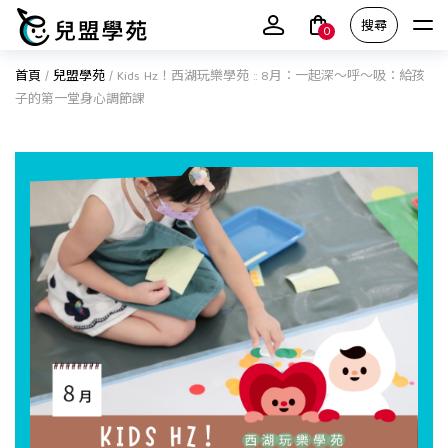
搜尋
0
首頁
/
兒盟學苑
/
Kids Hz！西湖玩樂學苑 :: 8月：一起深～呼～吸：給孩
子的第一堂身心調節課