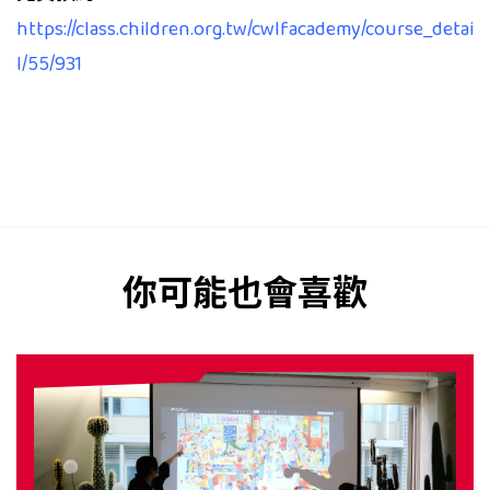
https://class.children.org.tw/cwlfacademy/course_detai
l/55/931
你可能也會喜歡