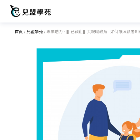
首頁
/
兒盟學苑
/
專業培力 :: ▌已截止▌共親職教育—如何讓照顧者