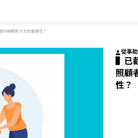
知道共親職對子女的重要性？
從事
▌已
照顧
性？